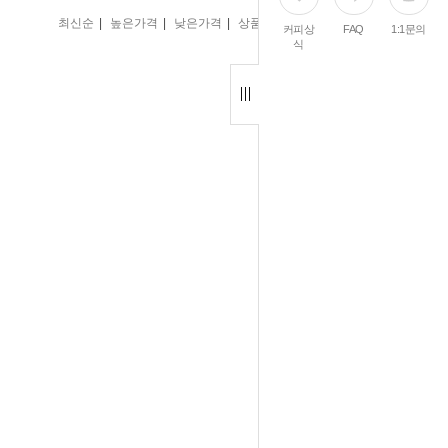
|
|
|
|
최신순
높은가격
낮은가격
상품명
인기순
커피상
FAQ
1:1문의
식