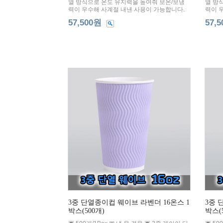
열 방식으로 온도 유지력을 높여줘 보온/보냉
열 방
력이 우수해 사계절 내낸 사용이 가능합니다.
력이 
57,500원
57,
3중 단열종이컵 웨이브 라벤더 16온스 1
3중 
박스(500개)
박스(