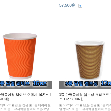
57,500원
단열종이컵 웨이브 오렌지 16온스 1
3중 단열종이컵 엠보싱 크라프트 
500개)
스 1박스(500개)
0개/1Box ▣ 냉,온 겸용 ▣ 3중 레이어 단
▣ 500개/1Box ▣ 냉,온 겸용 ▣ 3중 
식으로 온도 유지력을 높여줘 보온/보냉
열 방식으로 온도 유지력을 높여줘 보온