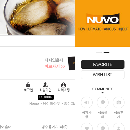
FAVORITE
WISH LIST
COMMUNITY
▲
+1,000P
>
>
Home
테이크아웃
종이컵/투명컵(PET)
공지사
상품문
상품후
항
의
기
에어홀더
빙수용기/기타(9)