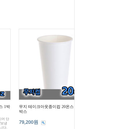
스 1박
무지 테이크아웃종이컵 20온스 1000개/
박스
레이어 단
79,200원
/보냉
니다.