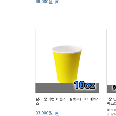
66,000원
칼라 종이컵 10온스 (옐로우) 1000개/박
3중 
스
박스(
▣ 50
33,000원
열 방