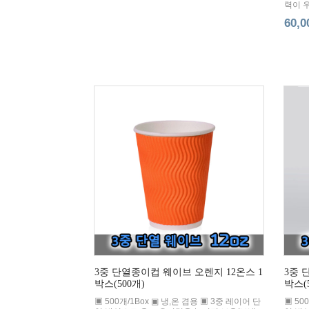
력이 
60,
3중 단열종이컵 웨이브 오렌지 12온스 1
3중 
박스(500개)
박스(
▣ 500개/1Box ▣ 냉,온 겸용 ▣ 3중 레이어 단
▣ 50