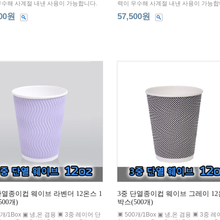
우수해 사계절 내낸 사용이 가능합니다.
력이 우수해 사계절 내낸 사용이 가능합
000원
57,500원
단열종이컵 웨이브 라벤더 12온스 1
3중 단열종이컵 웨이브 그레이 12
500개)
박스(500개)
0개/1Box ▣ 냉,온 겸용 ▣ 3중 레이어 단
▣ 500개/1Box ▣ 냉,온 겸용 ▣ 3중 