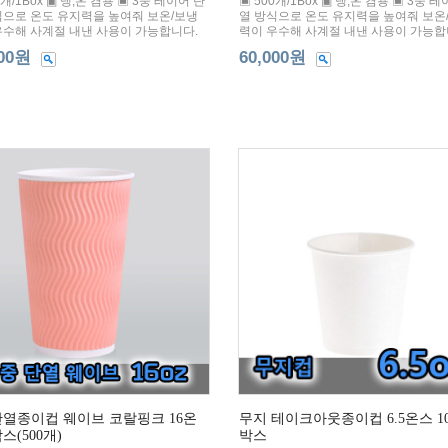
0개/1Box ▣ 냉,온 겸용 ▣ 3중 레이어 단
▣ 500개/1Box ▣ 냉,온 겸용 ▣ 3중 
식으로 온도 유지력을 높여줘 보온/보냉
열 방식으로 온도 유지력을 높여줘 보온
우수해 사계절 내낸 사용이 가능합니다.
력이 우수해 사계절 내낸 사용이 가능합
000원
60,000원
단열종이컵 웨이브 코랄핑크 16온
무지 테이크아웃종이컵 6.5온스 10
스(500개)
박스