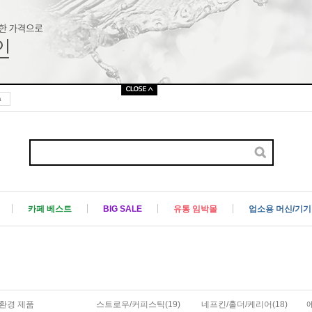
a
카페 베스트
BIG SALE
유통 임박몰
업소용 머신/기기
환경 제품
스트로우/커피스틱(19)
네프킨/홀더/케리어(18)