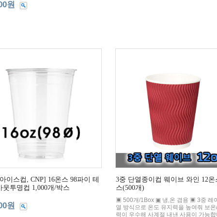
000원
 아이스컵, CNP] 16온스 98파이 테
3중 단열종이컵 웨이브 와인 12온
웃투명컵 1,000개/박스
스(500개)
▣ 500개/1Box ▣ 냉,온 겸용 ▣ 3중 
500원
열 방식으로 온도 유지력을 높여줘 보온
력이 우수해 사계절 내낸 사용이 가능합