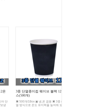
12온
3중 단열종이컵 웨이브 블랙 12온스 1박
스(500개)
레이어 단
▣ 500개/1Box ▣ 냉,온 겸용 ▣ 3중 레이어 단
/보냉
열 방식으로 온도 유지력을 높여줘 보온/보냉