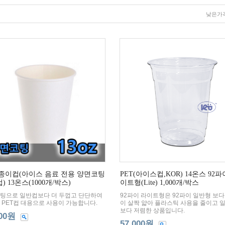
낮은가
종이컵(아이스 음료 전용 양면코팅
PET(아이스컵,KOR) 14온스 92파
) 13온스(1000개/박스)
이트형(Lite) 1,000개/박스
팅으로 일반컵보다 더 두껍고 단단하여
92파이 라이트형은 92파이 일반형 보다
 PET컵 대용으로 사용이 가능합니다.
이 살짝 얇아 플라스틱 사용을 줄이고 
보다 저렴한 상품입니다.
600원
57,000원