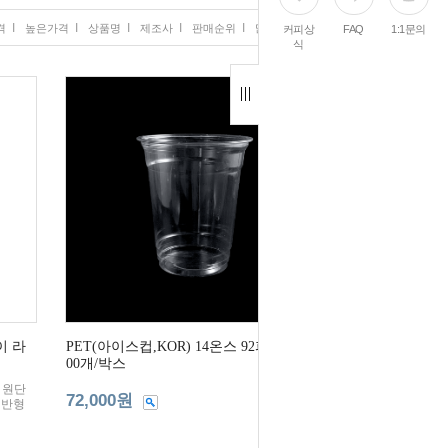
I
I
I
I
I
격
높은가격
상품명
제조사
판매순위
많이 본 상품
커피상
FAQ
1:1문의
식
이 라
PET(아이스컵,KOR) 14온스 92파이 1,0
00개/박스
 원단
72,000원
일반형