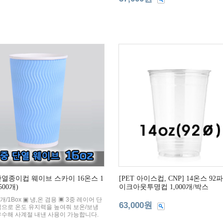
단열종이컵 웨이브 스카이 16온스 1
[PET 아이스컵, CNP] 14온스 92
500개)
이크아웃투명컵 1,000개/박스
0개/1Box ▣ 냉,온 겸용 ▣ 3중 레이어 단
63,000원
식으로 온도 유지력을 높여줘 보온/보냉
우수해 사계절 내낸 사용이 가능합니다.