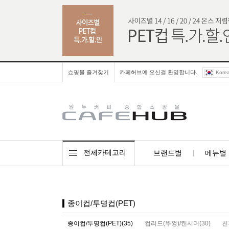
쇼핑몰 즐겨찾기
카페허브에 오신걸 환영합니다.
Kore
전체카테고리
브랜드별
메뉴별
종이컵/투명컵(PET)
종이컵/투명컵(PET)(35)
컵리드(뚜껑)/캔시머(30)
친