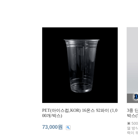
PET(아이스컵,KOR) 16온스 92파이 (1,0
3중 
00개/박스)
박스(
▣ 50
73,000원
열 방
력이 