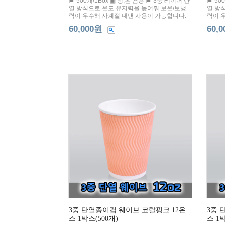
▣ 500개/1Box ▣ 냉,온 겸용 ▣ 3중 레이어 단
▣ 50
열 방식으로 온도 유지력을 높여줘 보온/보냉
열 방
력이 우수해 사계절 내낸 사용이 가능합니다.
력이 
60,000원
60,
3중 단열종이컵 웨이브 코랄핑크 12온
3중 
스 1박스(500개)
스 1박