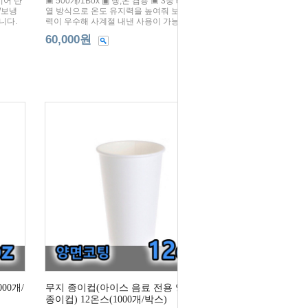
레이어 단
▣ 500개/1Box ▣ 냉,온 겸용 ▣ 3중 레이어 단
/보냉
열 방식으로 온도 유지력을 높여줘 보온/보냉
니다.
력이 우수해 사계절 내낸 사용이 가능합니다.
60,000원
00개/
무지 종이컵(아이스 음료 전용 양면코팅
종이컵) 12온스(1000개/박스)