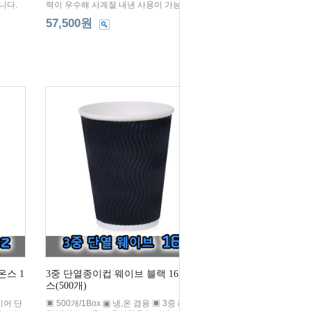
니다.
력이 우수해 사계절 내낸 사용이 가능합니다.
57,500원
온스 1
3중 단열종이컵 웨이브 블랙 16온스 1박
스(500개)
레이어 단
▣ 500개/1Box ▣ 냉,온 겸용 ▣ 3중 레이어 단