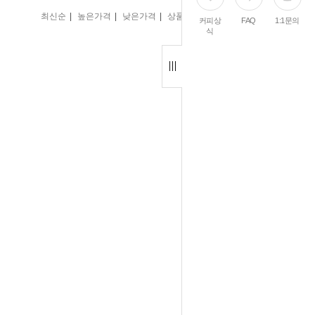
|
|
|
|
최신순
높은가격
낮은가격
상품명
인기순
커피상
FAQ
1:1문의
식